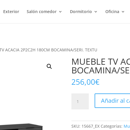
Exterior
Salón comedor
Dormitorio
Oficina
TV ACACIA 2P2C2H 180CM BOCAMINA/SERI. TEXTU
MUEBLE TV A
BOCAMINA/SER
256,00
€
MUEBLE
Añadir al c
TV
ACACIA
2P2C2H
180CM
SKU:
15667_EX
Categorías:
Mu
BOCAMINA/SERI.