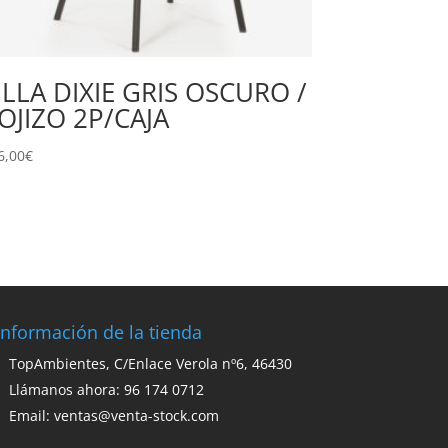
ILLA DIXIE GRIS OSCURO /
OJIZO 2P/CAJA
6,00
€
Información de la tienda
TopAmbientes, C/Enlace Verola nº6, 46430
Llámanos ahora: 96 174 0712
Email:
ventas@venta-stock.com