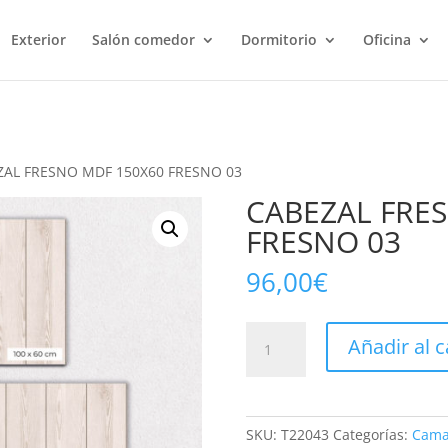
Exterior
Salón comedor
Dormitorio
Oficina
ZAL FRESNO MDF 150X60 FRESNO 03
CABEZAL FRE
FRESNO 03
96,00
€
CABEZAL
Añadir al c
FRESNO
MDF
150X60
FRESNO
SKU:
T22043
Categorías:
Cama
03