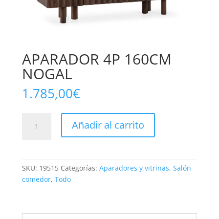
APARADOR 4P 160CM
NOGAL
1.785,00
€
APARADOR
Añadir al carrito
4P
160CM
NOGAL
cantidad
SKU:
19515
Categorías:
Aparadores y vitrinas
,
Salón
comedor
,
Todo