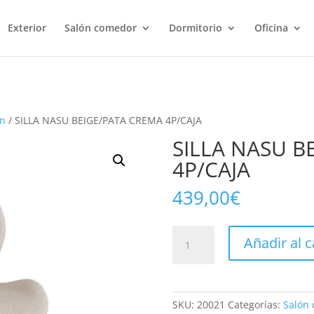
Exterior
Salón comedor
Dormitorio
Oficina
ón
/ SILLA NASU BEIGE/PATA CREMA 4P/CAJA
SILLA NASU B
4P/CAJA
439,00
€
SILLA
Añadir al c
NASU
BEIGE/PATA
CREMA
4P/CAJA
SKU:
20021
Categorías:
Salón
cantidad