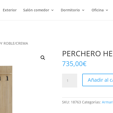
Exterior
Salón comedor
Dormitorio
Oficina
DY ROBLE/CREMA
PERCHERO HE
735,00
€
PERCHERO
Añadir al c
HEIDY
ROBLE/CREMA
cantidad
SKU:
18763
Categorías:
Armar