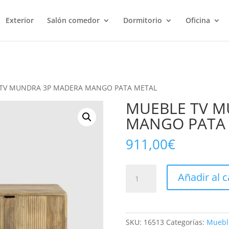
Exterior
Salón comedor
Dormitorio
Oficina
 TV MUNDRA 3P MADERA MANGO PATA METAL
MUEBLE TV M
MANGO PATA
911,00
€
MUEBLE
Añadir al c
TV
MUNDRA
3P
MADERA
SKU:
16513
Categorías:
Muebl
MANGO