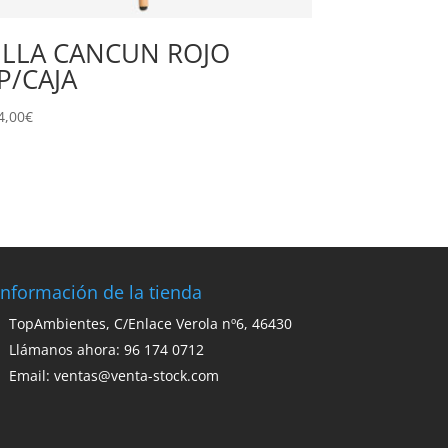
ILLA CANCUN ROJO
P/CAJA
4,00
€
Información de la tienda
TopAmbientes, C/Enlace Verola nº6, 46430
Llámanos ahora: 96 174 0712
Email:
ventas@venta-stock.com