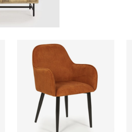
PATA
METAL
cantidad