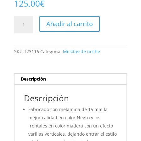
125,00
€
Mesita
Añadir al carrito
de
Noche
Denis
2
SKU:
I23116
Categoría:
Mesitas de noche
cajones
Color
Negro/Madera
cantidad
Descripción
Descripción
Fabricado con melamina de 15 mm la
mejor calidad en color Negro y los
frontales en color madera con un efecto
varillas verticales, dejando entrar el estilo