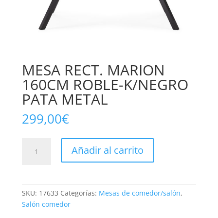
MESA RECT. MARION
160CM ROBLE-K/NEGRO
PATA METAL
299,00
€
MESA
Añadir al carrito
RECT.
MARION
160CM
ROBLE-
SKU:
17633
Categorías:
Mesas de comedor/salón
,
K/NEGRO
Salón comedor
PATA