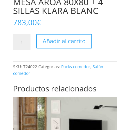
MESA AROA 80X80 + 4
SILLAS KLARA BLANC
783,00
€
MESA
Añadir al carrito
AROA
80X80
+
4
SKU:
T24022
Categorías:
Packs comedor
,
Salón
SILLAS
comedor
KLARA
BLANC
Productos relacionados
cantidad