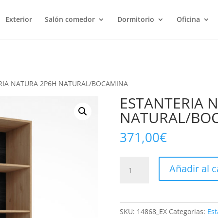
Exterior
Salón comedor
Dormitorio
Oficina
RIA NATURA 2P6H NATURAL/BOCAMINA
ESTANTERIA 
NATURAL/BO
371,00
€
ESTANTERIA
Añadir al c
NATURA
2P6H
NATURAL/BOCAMINA
cantidad
SKU:
14868_EX
Categorías:
Est