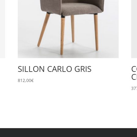
SILLON CARLO GRIS
C
C
812,00
€
37