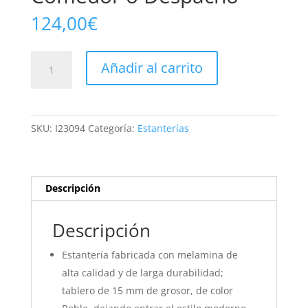
124,00
€
Estantería
Añadir al carrito
Cies
6
Huecos
Color
SKU:
I23094
Categoría:
Estanterías
Roble
para
Salón,
Comedor
Descripción
o
Despacho
Descripción
cantidad
Estantería fabricada con melamina de
alta calidad y de larga durabilidad;
tablero de 15 mm de grosor, de color