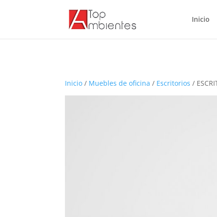
Inicio
Inicio
/
Muebles de oficina
/
Escritorios
/ ESCR