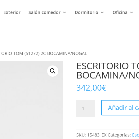
Exterior
Salón comedor
Dormitorio
Oficina
ITORIO TOM (51272) 2C BOCAMINA/NOGAL
ESCRITORIO T
BOCAMINA/N
342,00
€
ESCRITORIO
Añadir al c
TOM
(51272)
2C
BOCAMINA/NOGAL
SKU:
15483_EX
Categorías:
Esc
cantidad