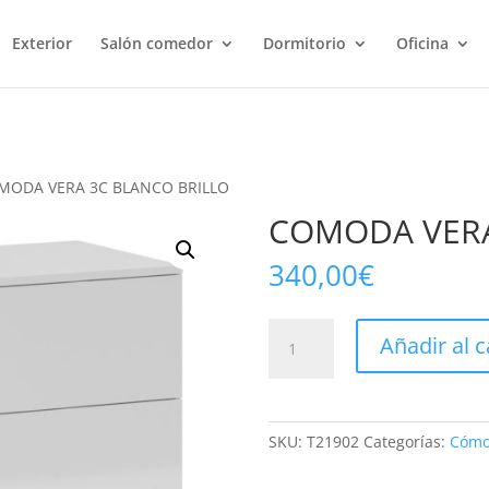
Exterior
Salón comedor
Dormitorio
Oficina
MODA VERA 3C BLANCO BRILLO
COMODA VERA
340,00
€
COMODA
Añadir al c
VERA
3C
BLANCO
BRILLO
SKU:
T21902
Categorías:
Cómod
cantidad