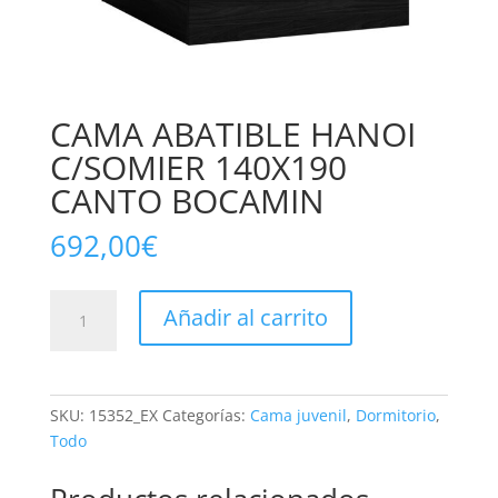
CAMA ABATIBLE HANOI
C/SOMIER 140X190
CANTO BOCAMIN
692,00
€
CAMA
Añadir al carrito
ABATIBLE
HANOI
C/SOMIER
140X190
SKU:
15352_EX
Categorías:
Cama juvenil
,
Dormitorio
,
CANTO
Todo
BOCAMIN
cantidad