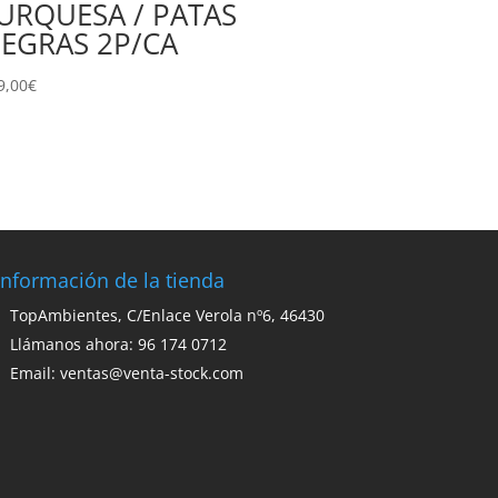
URQUESA / PATAS
EGRAS 2P/CA
9,00
€
Información de la tienda
TopAmbientes, C/Enlace Verola nº6, 46430
Llámanos ahora: 96 174 0712
Email:
ventas@venta-stock.com