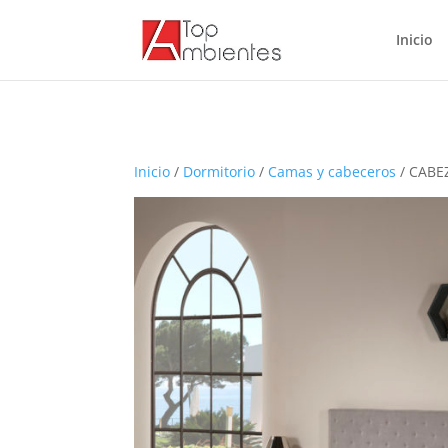
Inicio
Inicio
/
Dormitorio
/
Camas y cabeceros
/ CABE