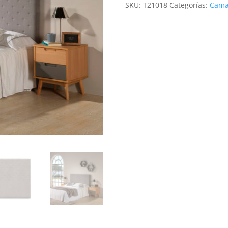
SKU:
T21018
Categorías:
Cama
cantidad