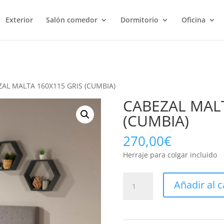
Exterior
Salón comedor
Dormitorio
Oficina
ZAL MALTA 160X115 GRIS (CUMBIA)
CABEZAL MALT
(CUMBIA)
270,00
€
Herraje para colgar incluido
CABEZAL
Añadir al c
MALTA
160X115
GRIS
(CUMBIA)