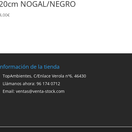
20cm NOGAL/NEGRO
4,00
€
Información de la tienda
TopAmbientes, C/Enlace Verola nº6, 46430
Llámanos ahora: 96 174 0712
Email:
ventas@venta-stock.com