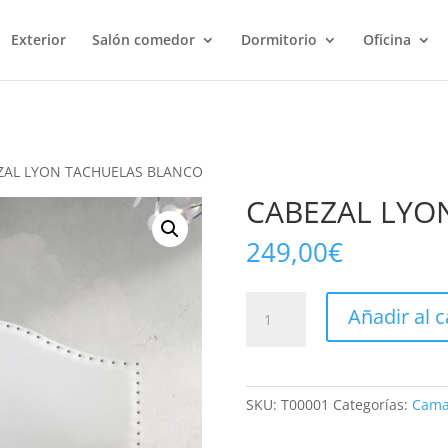
Exterior
Salón comedor
Dormitorio
Oficina
ZAL LYON TACHUELAS BLANCO
CABEZAL LYO
249,00
€
CABEZAL
Añadir al c
LYON
TACHUELAS
BLANCO
cantidad
SKU:
T00001
Categorías:
Cama