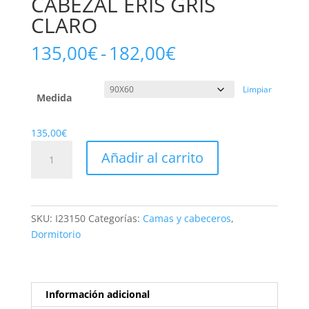
CABEZAL ERIS GRIS
CLARO
Rango
135,00
€
-
182,00
€
de
precios:
Limpiar
desde
Medida
135,00€
hasta
135,00
€
182,00€
CABEZAL
Añadir al carrito
ERIS
GRIS
CLARO
cantidad
SKU:
I23150
Categorías:
Camas y cabeceros
,
Dormitorio
Información adicional