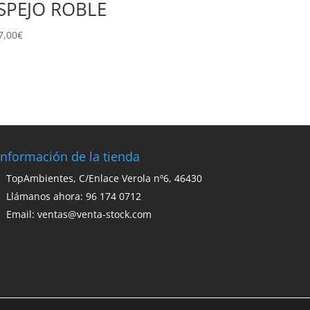
SPEJO ROBLE
7,00
€
Información de la tienda
TopAmbientes, C/Enlace Verola nº6, 46430
Llámanos ahora: 96 174 0712
Email:
ventas@venta-stock.com