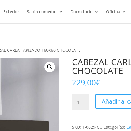
Exterior
Salón comedor
Dormitorio
Oficina
ZAL CARLA TAPIZADO 160X60 CHOCOLATE
CABEZAL CARL
CHOCOLATE
229,00
€
CABEZAL
Añadir al c
CARLA
TAPIZADO
160X60
CHOCOLATE
SKU:
T-0029-CC
Categorías:
Ca
cantidad