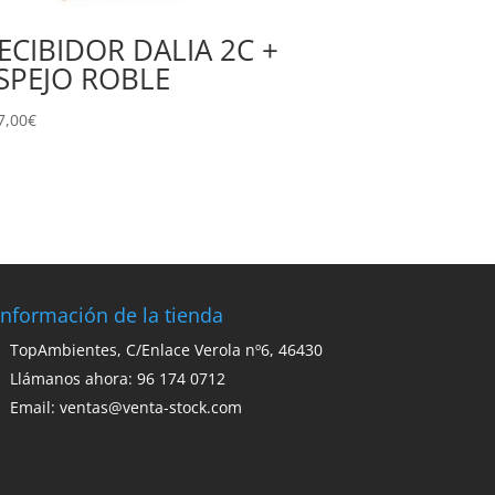
ECIBIDOR DALIA 2C +
SPEJO ROBLE
7,00
€
Información de la tienda
TopAmbientes, C/Enlace Verola nº6, 46430
Llámanos ahora: 96 174 0712
Email:
ventas@venta-stock.com