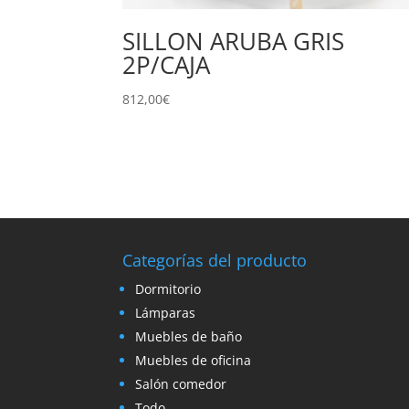
SILLON ARUBA GRIS
2P/CAJA
812,00
€
Categorías del producto
Dormitorio
Lámparas
Muebles de baño
Muebles de oficina
Salón comedor
Todo