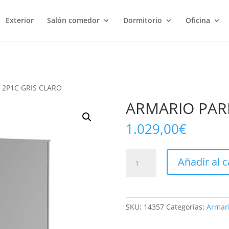
Exterior
Salón comedor
Dormitorio
Oficina
 2P1C GRIS CLARO
ARMARIO PARI
1.029,00
€
ARMARIO
Añadir al c
PARIS
2P1C
GRIS
CLARO
SKU:
14357
Categorías:
Armar
cantidad