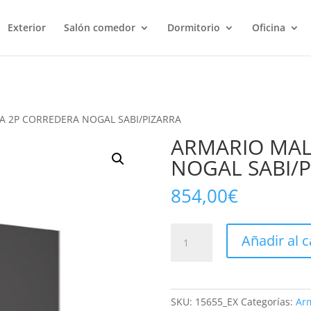
Exterior
Salón comedor
Dormitorio
Oficina
A 2P CORREDERA NOGAL SABI/PIZARRA
ARMARIO MAL
NOGAL SABI/P
854,00
€
ARMARIO
Añadir al c
MALTA
2P
CORREDERA
NOGAL
SKU:
15655_EX
Categorías:
Ar
SABI/PIZARRA