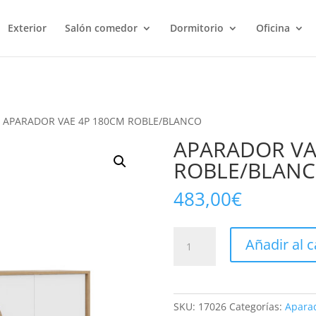
Exterior
Salón comedor
Dormitorio
Oficina
 APARADOR VAE 4P 180CM ROBLE/BLANCO
APARADOR VA
ROBLE/BLAN
483,00
€
APARADOR
Añadir al c
VAE
4P
180CM
ROBLE/BLANCO
SKU:
17026
Categorías:
Aparad
cantidad