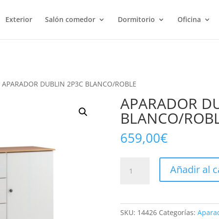
Exterior
Salón comedor
Dormitorio
Oficina
 APARADOR DUBLIN 2P3C BLANCO/ROBLE
APARADOR DU
BLANCO/ROB
659,00
€
APARADOR
Añadir al c
DUBLIN
2P3C
BLANCO/ROBLE
cantidad
SKU:
14426
Categorías:
Aparad