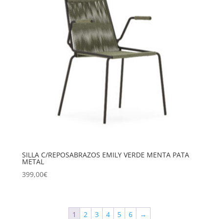
SILLA C/REPOSABRAZOS EMILY VERDE MENTA PATA
METAL
399,00
€
1
2
3
4
5
6
→